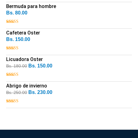
Valorado con
5.00
Bermuda para hombre
de 5
Bs.
80.00
Valorado con
5.00
Cafetera Oster
de 5
Bs.
150.00
Valorado con
5.00
Licuadora Oster
de 5
Bs.
150.00
Bs.
180.00
Valorado
con
Abrigo de invierno
4.00
de 5
Bs.
230.00
Bs.
250.00
Valorado
con
4.00
de 5