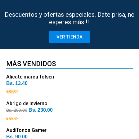
Descuentos y ofertas especiales. Date prisa, no
esperes más!!!
VER TIENDA
MÁS VENDIDOS
Alicate marca tolsen
Bs.
13.40
Valorado con
5.00
Abrigo de invierno
de 5
Bs.
230.00
Bs.
250.00
Valorado
con
Audífonos Gamer
4.00
de 5
Bs.
90.00