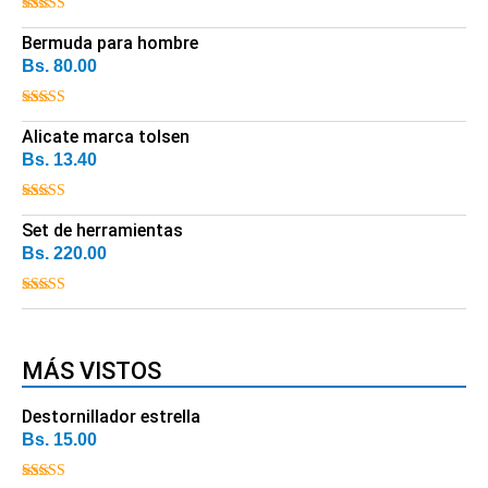
Valorado
con
Bermuda para hombre
4.00
de 5
Bs.
80.00
Valorado con
5.00
Alicate marca tolsen
de 5
Bs.
13.40
Valorado con
5.00
Set de herramientas
de 5
Bs.
220.00
Valorado con
5.00
de 5
MÁS VISTOS
Destornillador estrella
Bs.
15.00