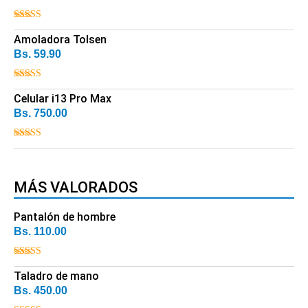
Valorado con
5.00
Amoladora Tolsen
de 5
Bs.
59.90
Valorado con
5.00
Celular i13 Pro Max
de 5
Bs.
750.00
Valorado con
5.00
de 5
MÁS VALORADOS
Pantalón de hombre
Bs.
110.00
Valorado con
5.00
Taladro de mano
de 5
Bs.
450.00